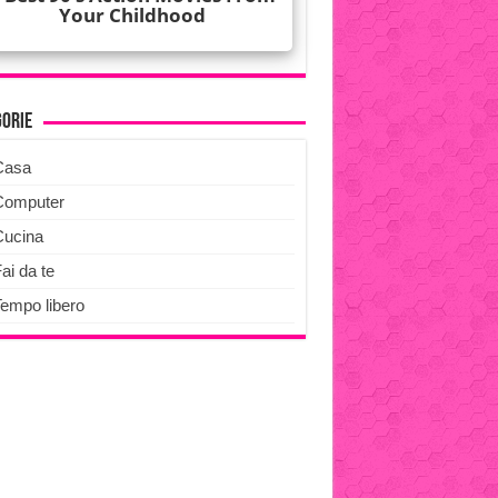
gorie
Casa
Computer
Cucina
ai da te
Tempo libero