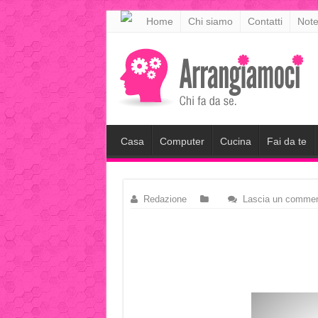
meritking
Home
Chi siamo
Contatti
Note
meritking
giriş
kingroyal
giriş
Casa
Computer
Cucina
Fai da te
Redazione
Lascia un comme