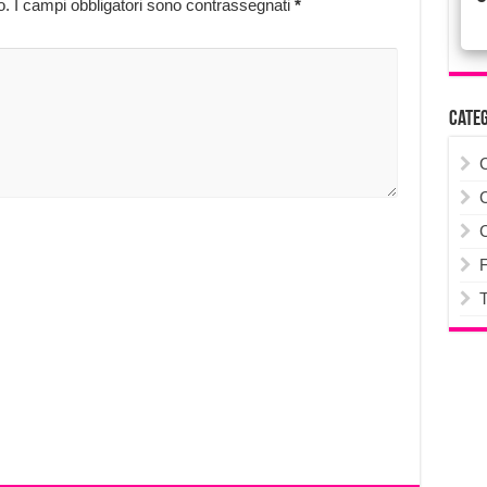
o.
I campi obbligatori sono contrassegnati
*
Cate
F