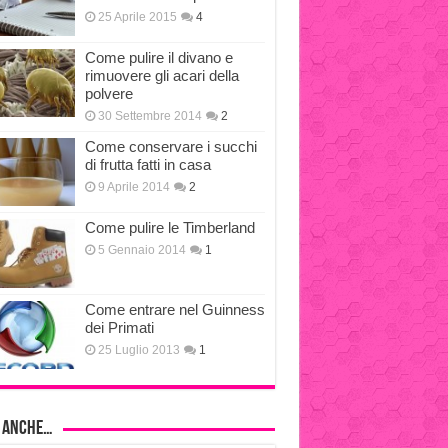
25 Aprile 2015
4
Come pulire il divano e
rimuovere gli acari della
polvere
30 Settembre 2014
2
Come conservare i succhi
di frutta fatti in casa
9 Aprile 2014
2
Come pulire le Timberland
5 Gennaio 2014
1
Come entrare nel Guinness
dei Primati
25 Luglio 2013
1
i anche…