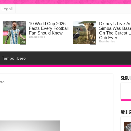
 Legali
Tempo libero
Segui
nto
Artic