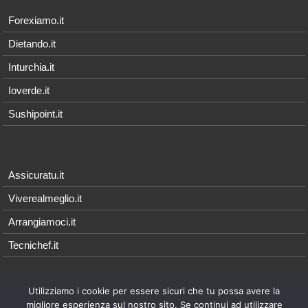
Forexiamo.it
Dietando.it
Inturchia.it
Ioverde.it
Sushipoint.it
Assicuratu.it
Viverealmeglio.it
Arrangiamoci.it
Tecnichef.it
Utilizziamo i cookie per essere sicuri che tu possa avere la
© 2026 - Arrangiamoci.it è parte della rete Qonnetwork, i cui contenuti
migliore esperienza sul nostro sito. Se continui ad utilizzare