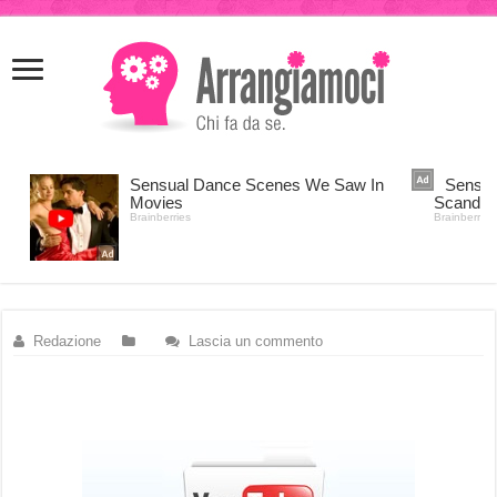
meritking
meritking
giriş
kingroyal
giriş
Redazione
Lascia un commento