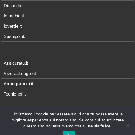
Dietando.it
Inturchia.it
Ioverde.it
Sushipoint.it
Assicuratu.it
Viverealmeglio.it
Arrangiamoci.it
Tecnichef.it
Utilizziamo i cookie per essere sicuri che tu possa avere la
© 2026 - Arrangiamoci.it è parte della rete Qonnetwork, i cui contenuti
migliore esperienza sul nostro sito. Se continui ad utilizzare
sono di proprietà esclusiva di
Qonnecta srl
- P.I. 08021571214 |
Note
questo sito noi assumiamo che tu ne sia felice.
Legali