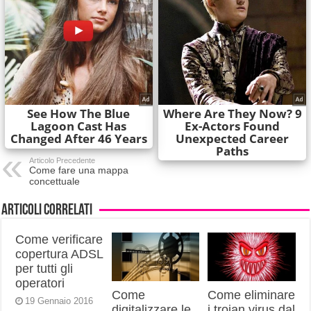
Articolo Precedente
Come fare una mappa
concettuale
Articoli correlati
Come verificare
copertura ADSL
per tutti gli
operatori
Come
Come eliminare
19 Gennaio 2016
digitalizzare le
i trojan virus dal