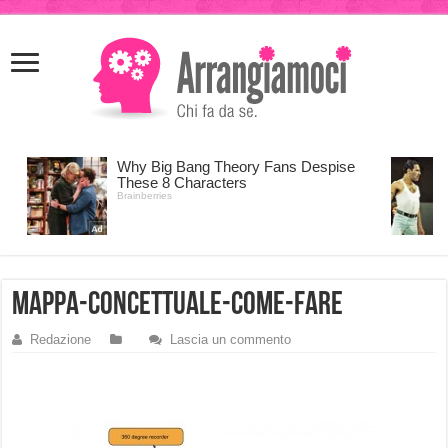
meritking
meritking
giriş
kingroyal
giriş
mappa-concettuale-come-fare
Redazione
Lascia un commento