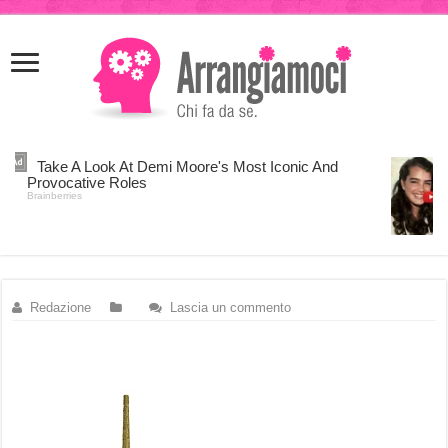
meritking
meritking
giriş
kingroyal
giriş
Redazione
Lascia un commento