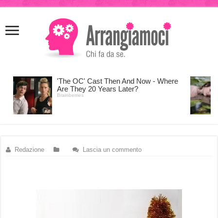
meritking
meritking
giriş
kingroyal
giriş
Redazione
Lascia un commento