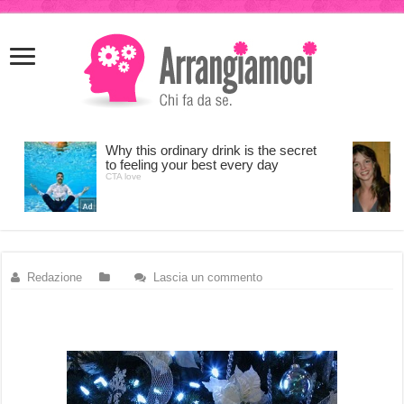
meritking
meritking
giriş
kingroyal
giriş
Redazione
Lascia un commento