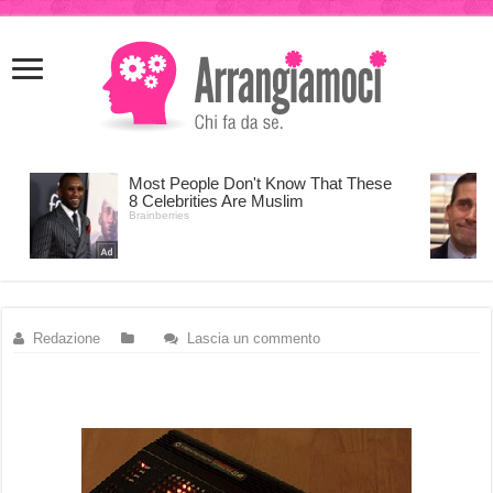
meritking
meritking
giriş
kingroyal
giriş
Redazione
Lascia un commento