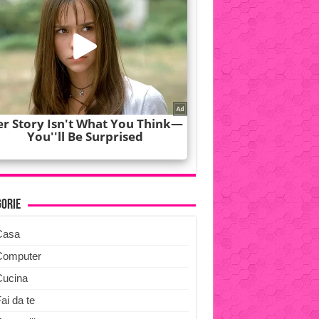
gorie
Casa
Computer
Cucina
ai da te