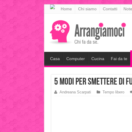
meritking
Home
Chi siamo
Contatti
Note
meritking
giriş
kingroyal
giriş
Casa
Computer
Cucina
Fai da te
5 modi per smettere di f
Andreana Scarpati
Tempo libero