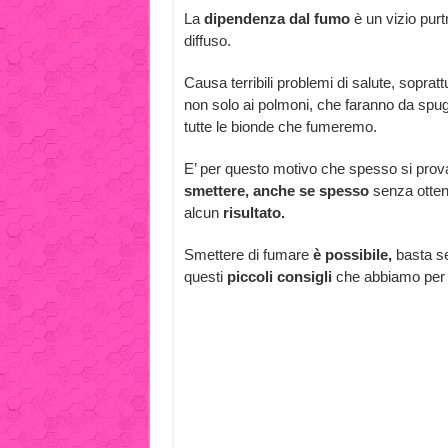
La
dipendenza dal fumo
è un vizio pur
diffuso.
Causa terribili problemi di salute, soprat
non solo ai polmoni, che faranno da spu
tutte le bionde che fumeremo.
E’ per questo motivo che spesso si prov
smettere, anche se spesso
senza otten
alcun
risultato.
Smettere di fumare
è possibile,
basta s
questi
piccoli consigli
che abbiamo per 