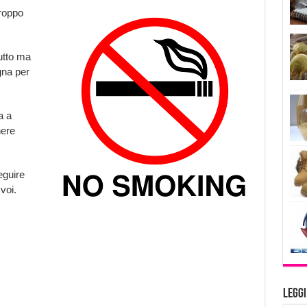
troppo
tutto ma
gna per
a a
ere
eguire
voi.
Legg