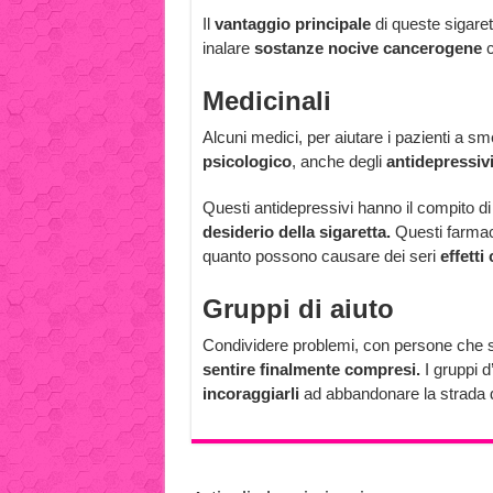
Il
vantaggio principale
di queste sigaret
inalare
sostanze nocive cancerogene
c
Medicinali
Alcuni medici, per aiutare i pazienti a s
psicologico
, anche degli
antidepressiv
Questi antidepressivi hanno il compito d
desiderio della sigaretta.
Questi farma
quanto possono causare dei seri
effetti 
Gruppi di aiuto
Condividere problemi, con persone che s
sentire finalmente compresi.
I gruppi d
incoraggiarli
ad abbandonare la strada 