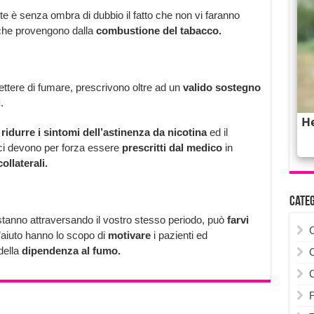
te è senza ombra di dubbio il fatto che non vi faranno
he provengono dalla
combustione del tabacco.
mettere di fumare, prescrivono oltre ad un
valido sostegno
i
.
i
ridurre i sintomi dell’astinenza da nicotina
ed il
ci devono per forza essere
prescritti dal medico
in
collaterali.
Cate
tanno attraversando il vostro stesso periodo, può
farvi
’aiuto hanno lo scopo di
motivare
i pazienti ed
della
dipendenza al fumo.
F