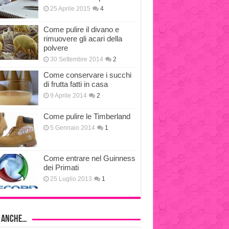
25 Aprile 2015
4
Come pulire il divano e
rimuovere gli acari della
polvere
30 Settembre 2014
2
Come conservare i succhi
di frutta fatti in casa
9 Aprile 2014
2
Come pulire le Timberland
5 Gennaio 2014
1
Come entrare nel Guinness
dei Primati
25 Luglio 2013
1
i anche…