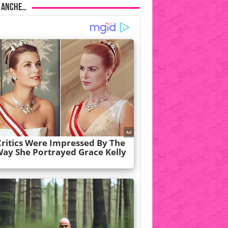
i anche…