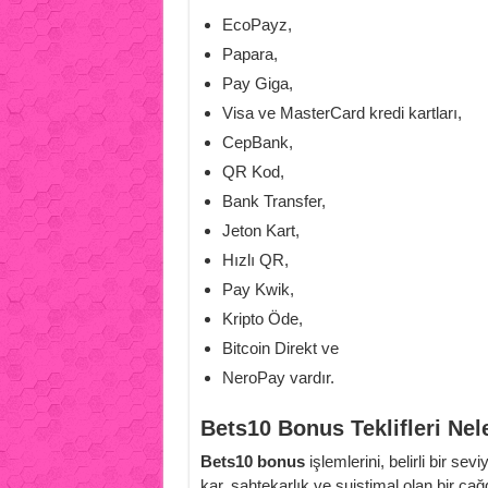
EcoPayz,
Papara,
Pay Giga,
Visa ve MasterCard kredi kartları,
CepBank,
QR Kod,
Bank Transfer,
Jeton Kart,
Hızlı QR,
Pay Kwik,
Kripto Öde,
Bitcoin Direkt ve
NeroPay vardır.
Bets10 Bonus Teklifleri Nel
Bets10 bonus
işlemlerini, belirli bir se
kar, sahtekarlık ve suistimal olan bir ça