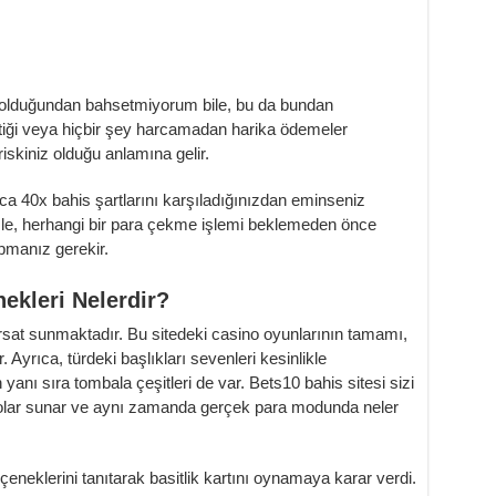
li olduğundan bahsetmiyorum bile, bu da bundan
tiği veya hiçbir şey harcamadan harika ödemeler
iskiniz olduğu anlamına gelir.
ca 40x bahis şartlarını karşıladığınızdan eminseniz
şle, herhangi bir para çekme işlemi beklemeden önce
pmanız gerekir.
ekleri Nelerdir?
ırsat sunmaktadır. Bu sitedeki casino oyunlarının tamamı,
. Ayrıca, türdeki başlıkları sevenleri kesinlikle
anı sıra tombala çeşitleri de var. Bets10 bahis sitesi sizi
molar sunar ve aynı zamanda gerçek para modunda neler
eneklerini tanıtarak basitlik kartını oynamaya karar verdi.