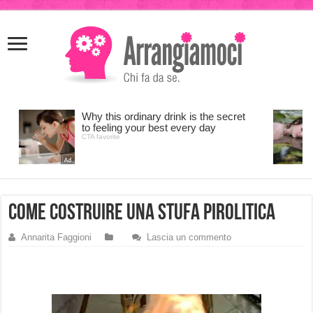
meritking
meritking
giriş
kingroyal
giriş
come costruire una stufa pirolitica
Annarita Faggioni
Lascia un commento