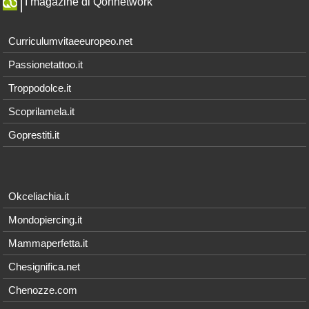
I magazine di Qonnetwork
Curriculumvitaeeuropeo.net
Passionetattoo.it
Troppodolce.it
Scoprilamela.it
Goprestiti.it
Okceliachia.it
Mondopiercing.it
Mammaperfetta.it
Chesignifica.net
Chenozze.com